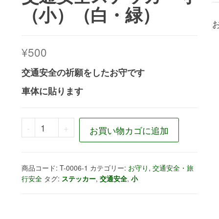
（小）（白・緑）
¥
500
交通安全の祈願をしたお守です
車体に貼ります
交通安全ステッカー守（小）（白・緑）個
-
+
お買い物カゴに追加
商品コード:
T-0006-1
カテゴリー:
お守り
,
交通安全・旅
行安全
タグ:
ステッカー
,
交通安全
,
小