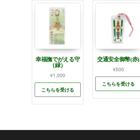
幸福撫でがえる守
交通安全御幣(赤)
（緑）
¥
500
¥
1,000
こちらを受ける
こちらを受ける