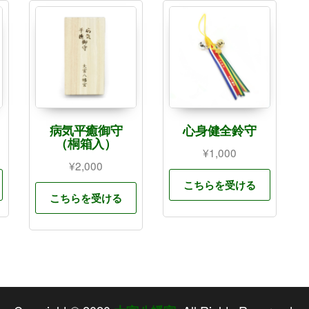
病気平癒御守
心身健全鈴守
（桐箱入）
¥
1,000
¥
2,000
こちらを受ける
こちらを受ける